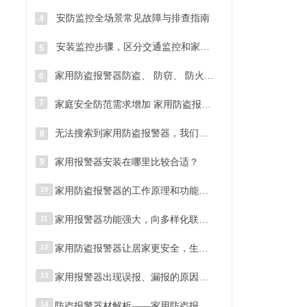
安防监控全场景常见故障与排查指南
4
安装监控步骤，区分交通监控和家用监控
5
家用防盗报警器防盗、 防窃、 防火、防可燃气体，安防居家好帮手
6
7
家庭安全防范需求增加 家用防盗报警器成为家庭首选安防设备
无法搜索到家用防盗报警器，我们该如何进行检修？
8
9
家用报警器安装在哪里比较合适？
10
家用防盗报警器的工作原理和功能介绍！
11
家用报警器功能强大，向多样化联动发展
12
家用防盗报警器让居家更安全，生活更放心
13
家用报警器出现误报、漏报的原因有哪些？
14
防盗报警器材解析——家用防盗报警器