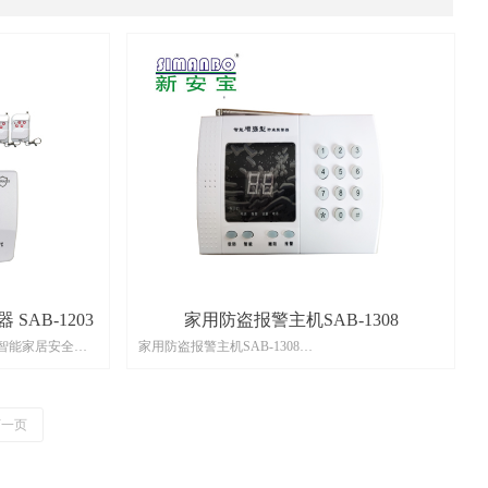
SAB-1203
家用防盗报警主机SAB-1308
用智能家居安全报
家用防盗报警主机SAB-1308
频原装GSM模
本报警器由报警主机和各种无线连接的配件组成。当
，实现了中英文短
有人非法进入设防区域时，主机就会发出警报声，并
远程家电控制、防
且拨打主人的电话或手机，主人收到通知后可立即赶
下一页
告知警情类型及事
回家或通知附近的亲朋好友处理，也可以通过电话监
醒功能，使用户的
听现场的声音，配合无线烟雾探测器和无线燃气感应
、门磁、烟雾探测
器后还可以防止火灾发生和燃气泄露。